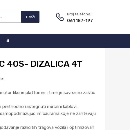
Broj telefona:
TRAŽI
061 187-197
C 40S- DIZALICA 4T
e:
i unutar fiksne platforme i time je savršeno zaštic
i prethodno rastegnuti metalni kablovi.
sa samopodmazujuc´im čaurama koje ne zahtevaju
ođavanje različitih tragova vozila i optimizovan