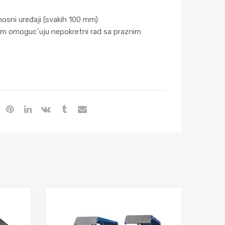
osni uređaji (svakih 100 mm)
m omoguc´uju nepokretni rad sa praznim