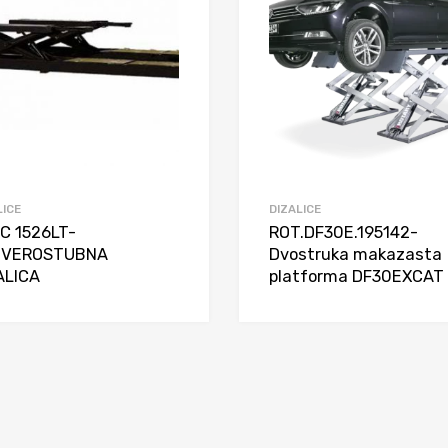
LICE
DIZALICE
C 1526LT-
ROT.DF30E.195142-
TVEROSTUBNA
Dvostruka makazasta
ALICA
platforma DF30EXCAT