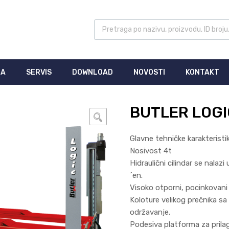
MA
SERVIS
DOWNLOAD
NOVOSTI
KONTAKT
BUTLER LOGI
🔍
Glavne tehničke karakteristik
Nosivost 4t
Hidraulični cilindar se nalaz
´en.
Visoko otporni, pocinkovani 
Koloture velikog prečnika 
održavanje.
Podesiva platforma za prilag