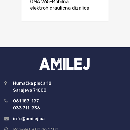
OMA 265-Mobilna
elektrohidraulicna dizalica
Humačka ploča 12
Sarajevo 71000
061 187-197
033 711-936
info@amilej.ba
Pon-Pet 8:00 do 17:00