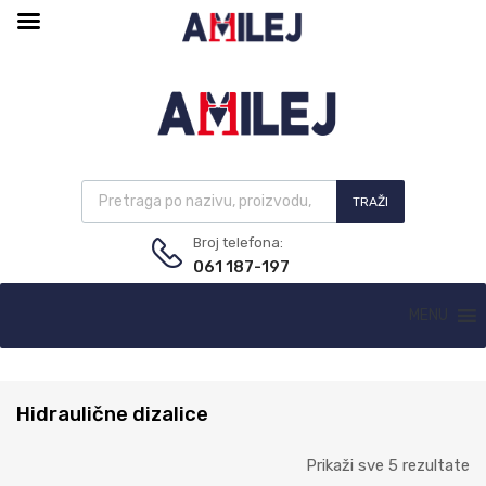
TRAŽI
Broj telefona:
061 187-197
MENU
Hidraulične dizalice
Prikaži sve 5 rezultate