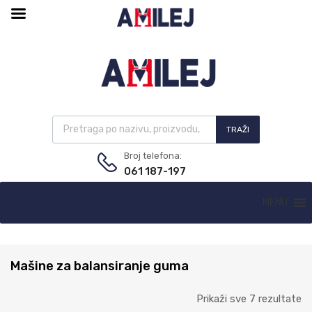
TRAŽI
Broj telefona:
061 187-197
MENU
Mašine za balansiranje guma
Prikaži sve 7 rezultate